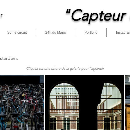
"Capteur 
r
Sur le circuit
24h du Mans
Portfolio
Instagra
msterdam.
Cliquez sur une photo de la galerie pour l'agrandir