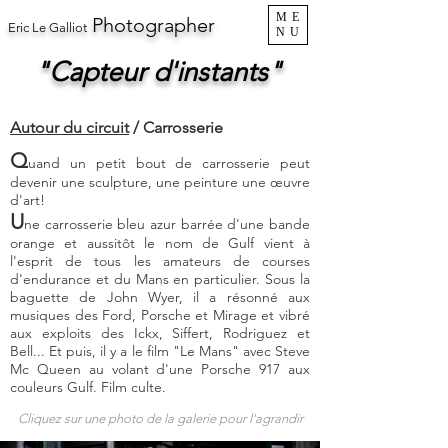
ME
Photographer
Eric Le Galliot
NU
"Capteur d'instants"
Autour du circuit
/ Carrosserie
Q
uand un petit bout de carrosserie peut
devenir une sculpture, une peinture une œuvre
d'art!
U
ne carrosserie bleu azur barrée d'une bande
orange et aussitôt le nom de Gulf vient à
l'esprit de tous les amateurs de courses
d'endurance et du Mans en particulier. Sous la
baguette de John Wyer, il a résonné aux
musiques des Ford, Porsche et Mirage et vibré
aux exploits des Ickx, Siffert, Rodriguez et
Bell... Et puis, il y a le film "Le Mans" avec Steve
Mc Queen au volant d'une Porsche 917 aux
couleurs Gulf. Film culte.
Cliquez sur une photo de la galerie pour l'agrandir